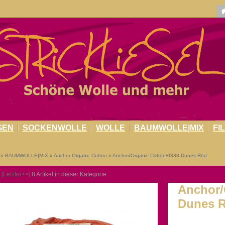
GEN
SOCKENWOLLE
WOLLE
BAUMWOLLE|MIX
FI
»
BAUMWOLLE|MIX
»
Anchor Organic Cotton
»
Anchor/Organic Cotton/0338 Dunes Red
[Letzter>>]
8
Artikel in dieser Kategorie
Anchor/
Dunes 