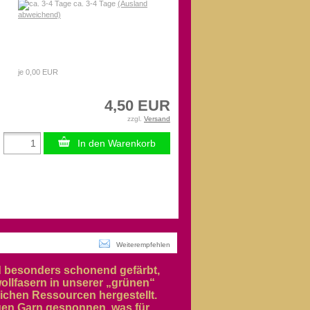
ca. 3-4 Tage
(Ausland
abweichend)
je 0,00 EUR
4,50 EUR
zzgl.
Versand
In den Warenkorb
Weiterempfehlen
nd besonders schonend gefärbt,
ollfasern in unserer „grünen“
ichen Ressourcen hergestellt.
igen Garn gesponnen, was für