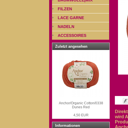
BAUMWOLLE|MIX
FILZEN
LACE GARNE
NADELN
ACCESSOIRES
Zuletzt angesehen
Anchor/Organic Cotton/0338
Dunes Red
Direk
4,50 EUR
wird 
Produ
Informationen
Ancho