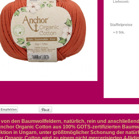
Lieferzeit:
Staffelpreise
> 0 Stk.
t von den Baumwollfeldern, natürlich, rein und anschließe
Anchor Organic Cotton aus 100% GOTS-zertifizierten Baumw
ktion in Ungarn, unter größtmöglicher Schonung der natürl
r Organic Cotton wird zu einem nicht mercerisierten 4-fäd