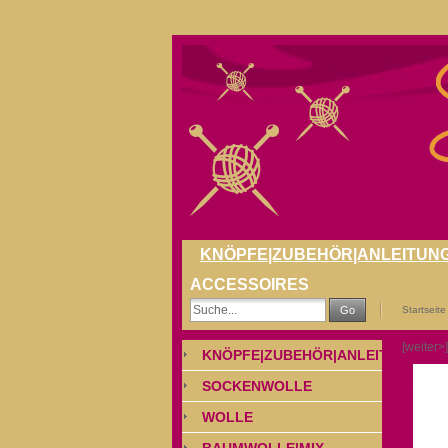
KNÖPFE|ZUBEHÖR|ANLEITUN
ACCESSOIRES
Go
Startseite
[weiter>]
KNÖPFE|ZUBEHÖR|ANLEITUNGEN
SOCKENWOLLE
WOLLE